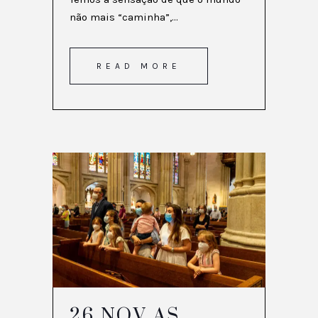
não mais “caminha”,...
READ MORE
26 NOV
AS