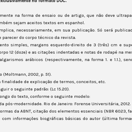
 exclusivamente no formato DOC.
amente na forma de ensaio ou de artigo, que não deve ultrapas
ambém sejam aceitos textos em espanhol.
mplica, necessariamente, em sua publicação. Só será publicada
e parecer do corpo técnico da revista.
nto simples, margens esquerdo-direito de 3 (três) cm e superi
rpo 12 (doze) e as citações indentadas e notas de rodapé na mes
garismos arábicos (respectivamente, na forma 1. e 1.1.), se
 (Moltmann, 2002, p. 51).
finalidade de explicação de termos, conceitos, etc.
guir o seguinte padrão: (Lc 15.20).
 longo do texto, conforme o seguinte modelo:
a pós-modernidade. Rio de Janeiro: Forense Universitária, 2012.
normas da ABNT, citação dos elementos essenciais (NBR 6023, fac
has com informações biográficas básicas do autor (última forma